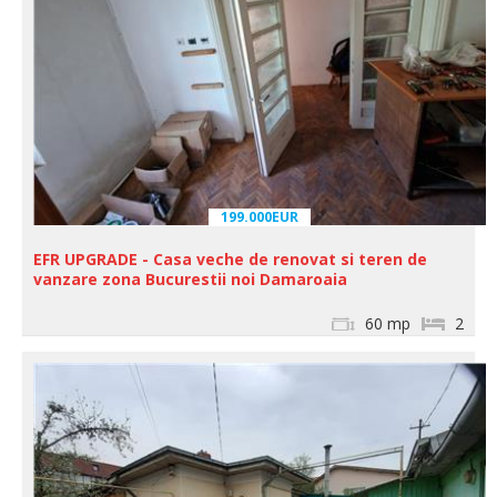
199.000EUR
EFR UPGRADE - Casa veche de renovat si teren de
vanzare zona Bucurestii noi Damaroaia
60 mp
2