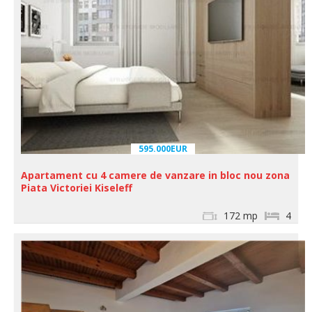
595.000EUR
Apartament cu 4 camere de vanzare in bloc nou zona
Piata Victoriei Kiseleff
172 mp
4