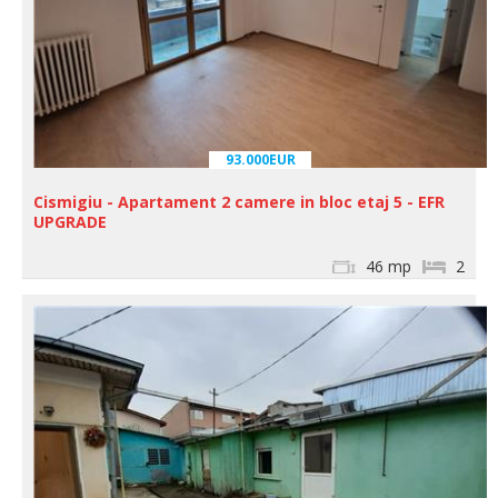
93.000EUR
Cismigiu - Apartament 2 camere in bloc etaj 5 - EFR
UPGRADE
46 mp
2