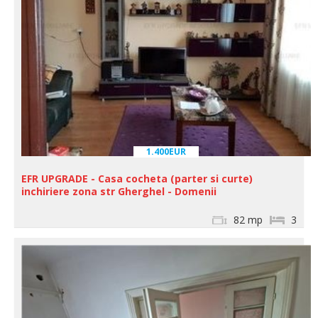
1.400EUR
EFR UPGRADE - Casa cocheta (parter si curte)
inchiriere zona str Gherghel - Domenii
82 mp
3