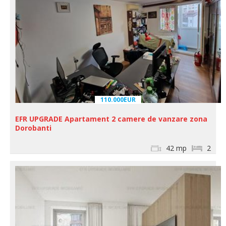
110.000EUR
EFR UPGRADE Apartament 2 camere de vanzare zona
Dorobanti
42 mp
2