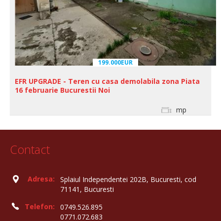
199.000EUR
EFR UPGRADE - Teren cu casa demolabila zona Piata
16 februarie Bucurestii Noi
mp
Contact
Adresa:
Splaiul Independentei 202B, Bucuresti, cod
71141, Bucuresti
Telefon:
0749.526.895
0771.072.683