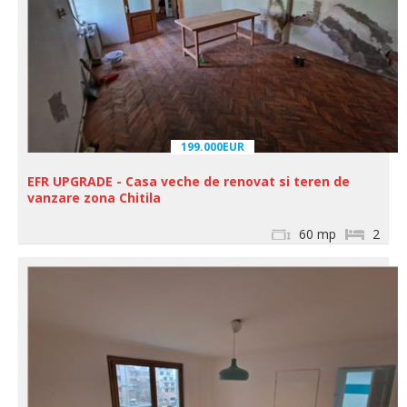
199.000EUR
EFR UPGRADE - Casa veche de renovat si teren de
vanzare zona Chitila
60 mp
2